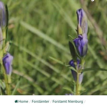
Home
/
Forstämter
/
Forstamt Nienburg
/