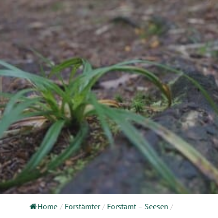
Home
/
Forstämter
/
Forstamt – Seesen
/