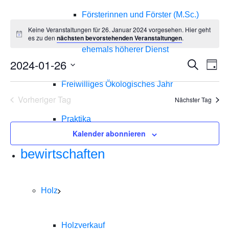
Försterinnen und Förster (M.Sc.)
Keine Veranstaltungen für 26. Januar 2024 vorgesehen. Hier geht
es zu den
nächsten bevorstehenden Veranstaltungen
.
ehemals höherer Dienst
2024-01-26
Veran
Ve
Suche
Tag
Datum
An
Such
Freiwilliges Ökologisches Jahr
wählen.
Na
Vorheriger Tag
Nächster Tag
und
Praktika
Ansic
Kalender abonnieren
Navig
bewirtschaften
Holz
Holzverkauf