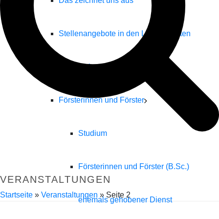
Das zeichnet uns aus
Stellenangebote in den Landesforsten
Forstwirtinnen und Forstwirte
Försterinnen und Förster
Studium
Försterinnen und Förster (B.Sc.)
VERANSTALTUNGEN
Startseite
»
Veranstaltungen
»
Seite 2
ehemals gehobener Dienst