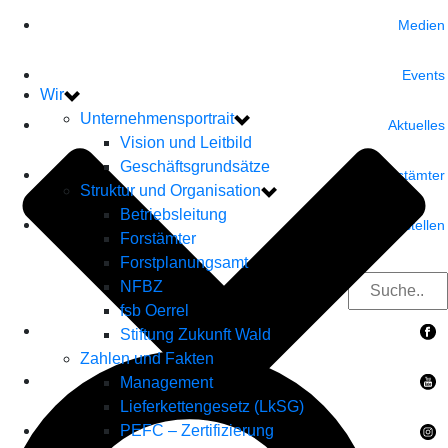
Medien
Events
Wir
Unternehmensportrait
Aktuelles
Vision und Leitbild
Geschäftsgrundsätze
Forstämter
Struktur und Organisation
Betriebsleitung
Servicestellen
Forstämter
Forstplanungsamt
NFBZ
fsb Oerrel
Stiftung Zukunft Wald
Zahlen und Fakten
Management
Lieferkettengesetz (LkSG)
PEFC – Zertifizierung