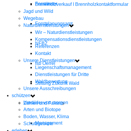
Forstämter
Brennholzverkauf I Brennholzkontaktformular
Jagd und Wild
Wegebau
Forstplanungsamt
Naturdienstleistungen
Wir – Naturdienstleistungen
Kompensationsdienstleistungen
NFBZ
Referenzen
Kontakt
Unsere Dienstleistungen
fsb Oerrel
Liegenschaftsmanagement
Dienstleistungen für Dritte
Waldbewertung
Stiftung Zukunft Wald
Unsere Ausschreibungen
schützen
Urwälder von morgen
Zahlen und Fakten
Arten und Biotope
Boden, Wasser, Klima
Management
Schutzgebiete
erleben