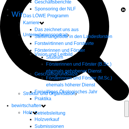
Geschäftsberichte
Sponsoring der NLF
Wir
Das LÖWE Programm
Karriere
Das zeichnet uns aus
Unternehmensportrait
Stellenangebote in den Landesforsten
Forstwirtinnen und Forstwirte
Försterinnen und Förster
Vision und Leitbild
Studium
Försterinnen und Förster (B.Sc.)
ehemals gehobener Dienst
Geschäftsgrundsätze
Försterinnen und Förster (M.Sc.)
ehemals höherer Dienst
Freiwilliges Ökologisches Jahr
Struktur und Organisation
Praktika
bewirtschaften
Holz
Betriebsleitung
Holzverkauf
Submissionen