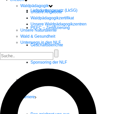
Waldpädagogik
Lieferkettengesetz (LkSG)
Unsere Angebote
Waldpädagogikzertifikat
Unsere Waldpädagogikzentren
PEFC – Zertifizierung
Unsere Naturtalente
Wald & Gesundheit
Unterwegs in den NLF
Geschäftsberichte
Sponsoring der NLF
Das LÖWE Programm
Karriere