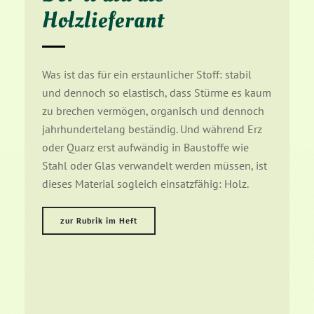
Holzlieferant
Was ist das für ein erstaunlicher Stoff: stabil
s
und dennoch so elastisch, dass Stürme es kaum
Z
zu brechen vermögen, organisch und dennoch
a
jahrhundertelang beständig. Und während Erz
(
oder Quarz erst aufwändig in Baustoffe wie
b
Stahl oder Glas verwandelt werden müssen, ist
F
dieses Material sogleich einsatzfähig: Holz.
r
K
m
zur Rubrik im Heft
e