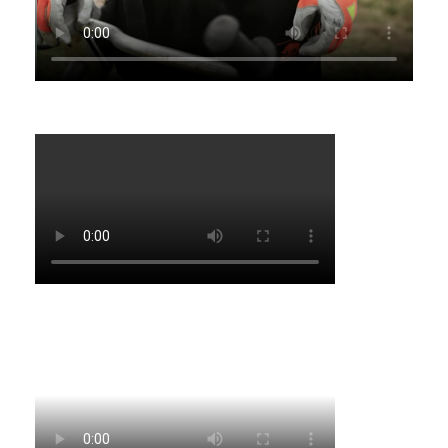
Jannyc
Annika