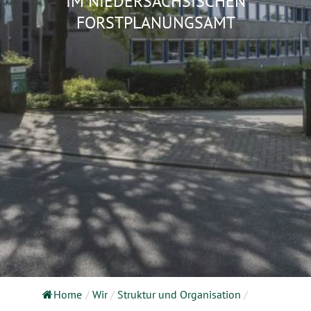
IM NIEDERSÄCHSISCHEN
FORSTPLANUNGSAMT
Home
/
Wir
/
Struktur und Organisation
/