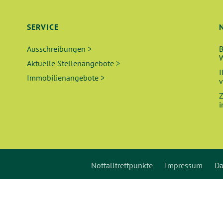
SERVICE
Ausschreibungen >
B
W
Aktuelle Stellenangebote >
I
Immobilienangebote >
v
Z
i
Notfalltreffpunkte
Impressum
Da