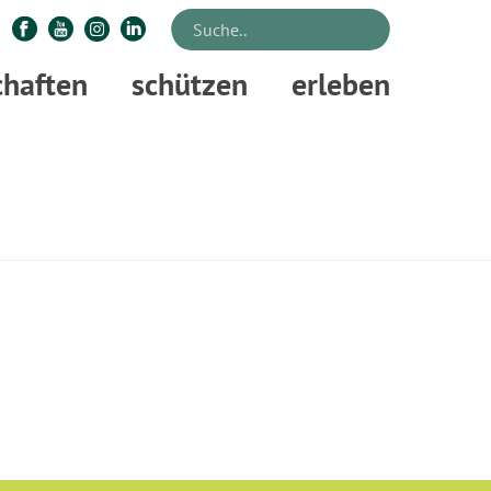
chaften
schützen
erleben
STARTSEITE
»
5G SMART FORESTRY