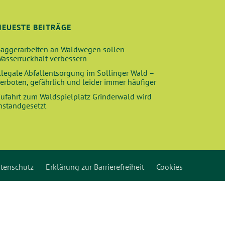
NEUESTE BEITRÄGE
aggerarbeiten an Waldwegen sollen
asserrückhalt verbessern
llegale Abfallentsorgung im Sollinger Wald –
erboten, gefährlich und leider immer häufiger
ufahrt zum Waldspielplatz Grinderwald wird
nstandgesetzt
tenschutz
Erklärung zur Barrierefreiheit
Cookies