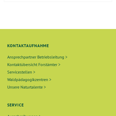
KONTAKTAUFNAHME
Ansprechpartner Betriebsleitung >
Kontaktübersicht Forstämter >
Servicestellen >
Waldpädagogikzentren >
Unsere Naturtalente >
SERVICE