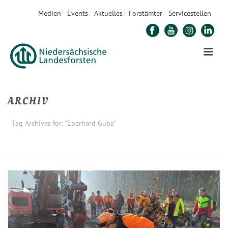
Medien
Events
Aktuelles
Forstämter
Servicestellen
ARCHIV
Tag Archives for: "Eberhard Guba"
STARTSEITE
»
EBERHARD GUBA