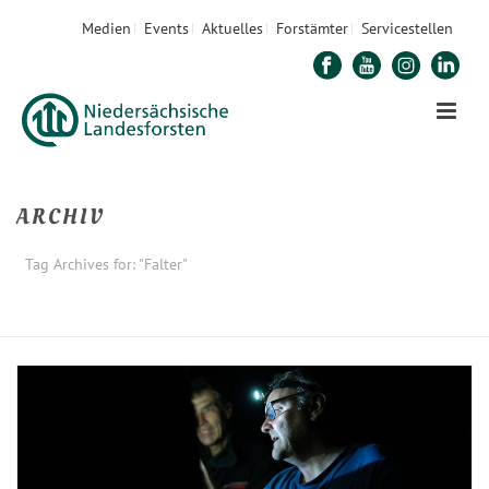
Medien
Events
Aktuelles
Forstämter
Servicestellen
ARCHIV
Tag Archives for: "Falter"
STARTSEITE
»
FALTER