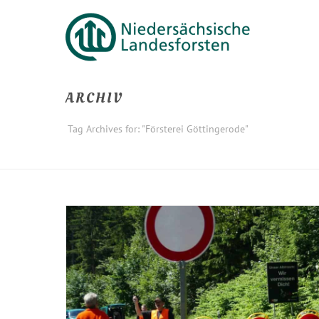
ARCHIV
Tag Archives for: "Försterei Göttingerode"