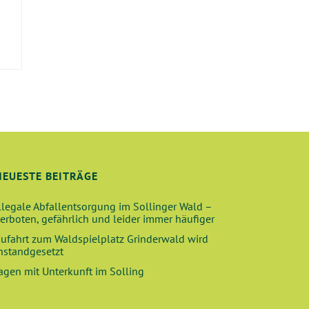
E
NEUESTE BEITRÄGE
llegale Abfallentsorgung im Sollinger Wald –
erboten, gefährlich und leider immer häufiger
ufahrt zum Waldspielplatz Grinderwald wird
nstandgesetzt
agen mit Unterkunft im Solling