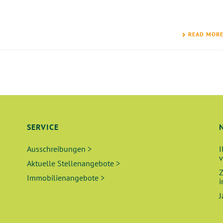
READ MOR
SERVICE
Ausschreibungen >
I
v
Aktuelle Stellenangebote >
Z
Immobilienangebote >
i
J