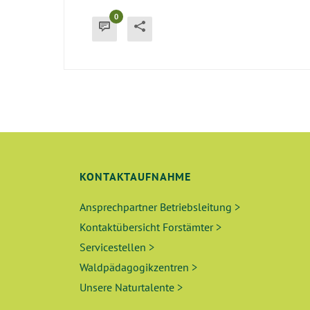
0
KONTAKTAUFNAHME
Ansprechpartner Betriebsleitung >
Kontaktübersicht Forstämter >
Servicestellen >
Waldpädagogikzentren >
Unsere Naturtalente >