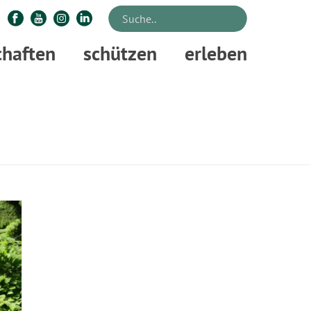
chaften
schützen
erleben
STARTSEITE
»
FÖRSTEREI GÖTTINGERODE