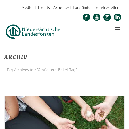
Medien
Events
Aktuelles
Forstämter
Servicestellen
ARCHIV
Tag Archives for: "Großeltern-Enkel-Tag"
STARTSEITE
»
GROSSELTERN-ENKEL-TAG