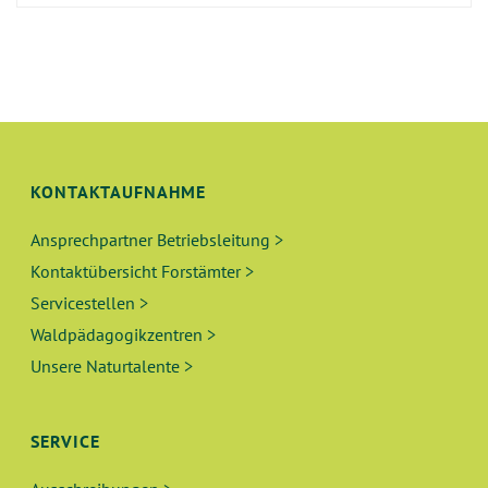
KONTAKTAUFNAHME
Ansprechpartner Betriebsleitung >
Kontaktübersicht Forstämter >
Servicestellen >
Waldpädagogikzentren >
Unsere Naturtalente >
SERVICE