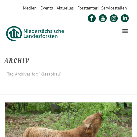
Medien
Events
Aktuelles
Forstämter
Servicestellen
ARCHIV
Tag Archives for: "Kiesabbau"
STARTSEITE
»
KIESABBAU