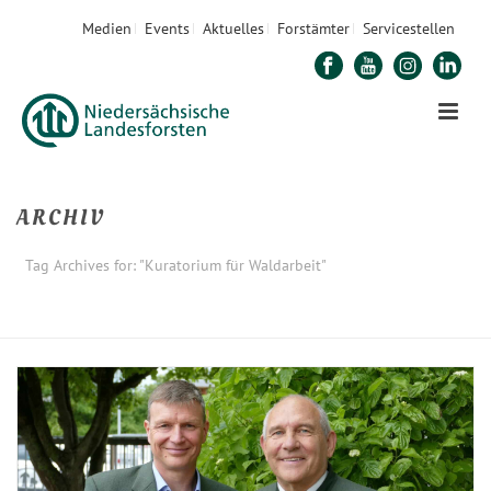
Medien
Events
Aktuelles
Forstämter
Servicestellen
ARCHIV
Tag Archives for: "Kuratorium für Waldarbeit"
STARTSEITE
»
KURATORIUM FÜR WALDARBEIT