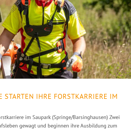
 STARTEN IHRE FORSTKARRIERE IM
rstkarriere im Saupark (Springe/Barsinghausen) Zwei
rufsleben gewagt und beginnen ihre Ausbildung zum