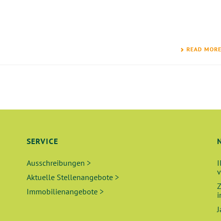
READ MOR
SERVICE
Ausschreibungen >
I
v
Aktuelle Stellenangebote >
Z
Immobilienangebote >
i
J