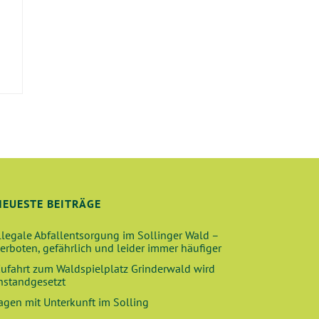
E
NEUESTE BEITRÄGE
llegale Abfallentsorgung im Sollinger Wald –
erboten, gefährlich und leider immer häufiger
ufahrt zum Waldspielplatz Grinderwald wird
nstandgesetzt
agen mit Unterkunft im Solling