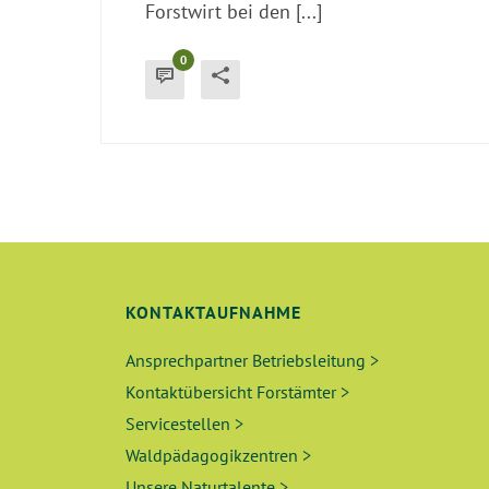
Forstwirt bei den [...]
0
KONTAKTAUFNAHME
Ansprechpartner Betriebsleitung >
Kontaktübersicht Forstämter >
Servicestellen >
Waldpädagogikzentren >
Unsere Naturtalente >