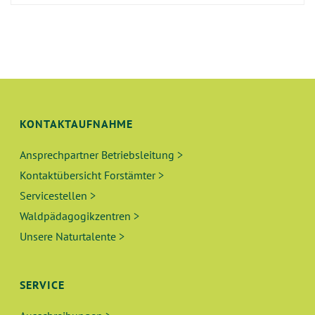
KONTAKTAUFNAHME
Ansprechpartner Betriebsleitung >
Kontaktübersicht Forstämter >
Servicestellen >
Waldpädagogikzentren >
Unsere Naturtalente >
SERVICE