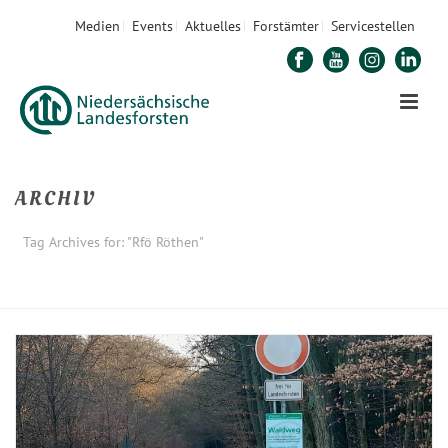
Medien
Events
Aktuelles
Forstämter
Servicestellen
ARCHIV
Tag Archives for: "Rfö Röthen"
STARTSEITE
»
RFÖ RÖTHEN