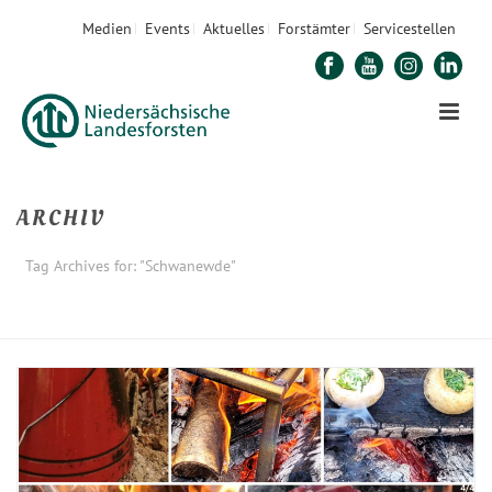
Medien
Events
Aktuelles
Forstämter
Servicestellen
ARCHIV
Tag Archives for: "Schwanewde"
STARTSEITE
»
SCHWANEWDE