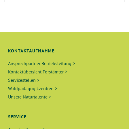
KONTAKTAUFNAHME
Ansprechpartner Betriebsleitung >
Kontaktübersicht Forstämter >
Servicestellen >
Waldpädagogikzentren >
Unsere Naturtalente >
SERVICE