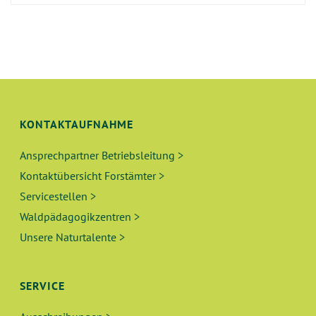
KONTAKTAUFNAHME
Ansprechpartner Betriebsleitung >
Kontaktübersicht Forstämter >
Servicestellen >
Waldpädagogikzentren >
Unsere Naturtalente >
SERVICE