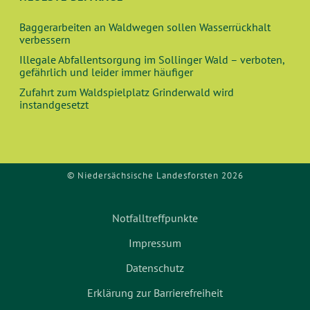
Baggerarbeiten an Waldwegen sollen Wasserrückhalt
verbessern
Illegale Abfallentsorgung im Sollinger Wald – verboten,
gefährlich und leider immer häufiger
Zufahrt zum Waldspielplatz Grinderwald wird
instandgesetzt
© Niedersächsische Landesforsten 2026
Notfalltreffpunkte
Impressum
Datenschutz
Erklärung zur Barrierefreiheit