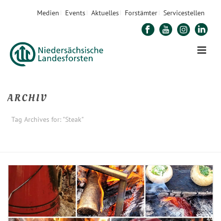
Medien
Events
Aktuelles
Forstämter
Servicestellen
ARCHIV
Tag Archives for: "Steak"
STARTSEITE
»
STEAK