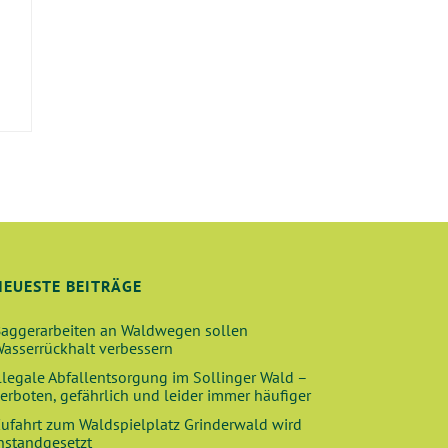
E
NEUESTE BEITRÄGE
aggerarbeiten an Waldwegen sollen
asserrückhalt verbessern
llegale Abfallentsorgung im Sollinger Wald –
erboten, gefährlich und leider immer häufiger
ufahrt zum Waldspielplatz Grinderwald wird
nstandgesetzt