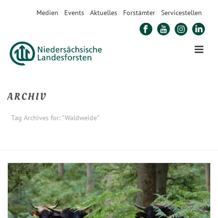
Medien
Events
Aktuelles
Forstämter
Servicestellen
ARCHIV
Tag Archives for: "Waldweide"
STARTSEITE
»
WALDWEIDE