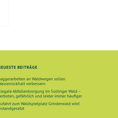
E
NEUESTE BEITRÄGE
aggerarbeiten an Waldwegen sollen
asserrückhalt verbessern
llegale Abfallentsorgung im Sollinger Wald –
erboten, gefährlich und leider immer häufiger
ufahrt zum Waldspielplatz Grinderwald wird
nstandgesetzt