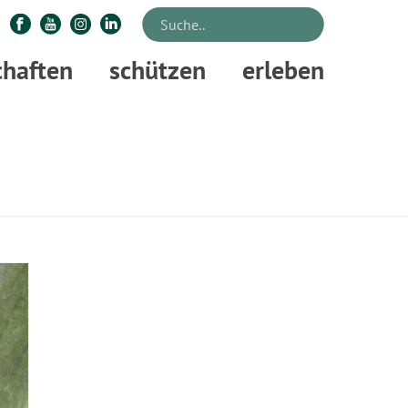
chaften
schützen
erleben
STARTSEITE
»
WALDWOHL