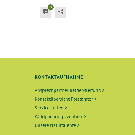
0
KONTAKTAUFNAHME
Ansprechpartner Betriebsleitung >
Kontaktübersicht Forstämter >
Servicestellen >
Waldpädagogikzentren >
Unsere Naturtalente >