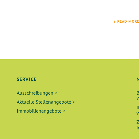
READ MOR
SERVICE
Ausschreibungen >
B
W
Aktuelle Stellenangebote >
I
Immobilienangebote >
v
Z
i