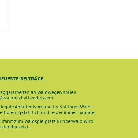
E
NEUESTE BEITRÄGE
aggerarbeiten an Waldwegen sollen
asserrückhalt verbessern
llegale Abfallentsorgung im Sollinger Wald –
erboten, gefährlich und leider immer häufiger
ufahrt zum Waldspielplatz Grinderwald wird
nstandgesetzt