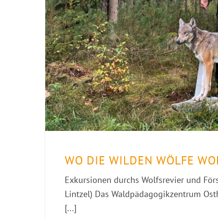
WO DIE WILDEN WÖLFE W
Exkursionen durchs Wolfsrevier und Förs
Lintzel) Das Waldpädagogikzentrum Osth
[...]