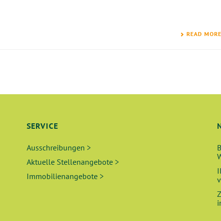
READ MOR
SERVICE
Ausschreibungen >
B
W
Aktuelle Stellenangebote >
I
Immobilienangebote >
v
Z
i