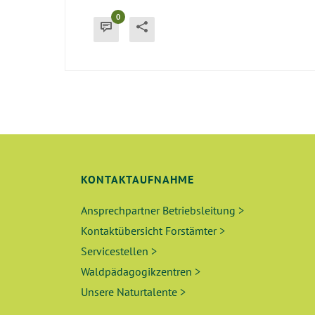
0
KONTAKTAUFNAHME
Ansprechpartner Betriebsleitung >
Kontaktübersicht Forstämter >
Servicestellen >
Waldpädagogikzentren >
Unsere Naturtalente >