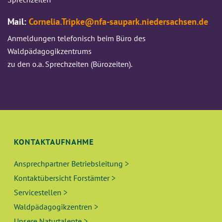
Mail:
Cornelia.Tripke@nfa-saupark.niedersachsen.de
Anmeldungen telefonisch beim Büro des
Waldpädagogikzentrums
zu den o.a. Sprechzeiten (Bürozeiten).
KONTAKTAUFNAHME
Ansprechpartner Betriebsleitung >
Kontaktübersicht Forstämter >
Servicestellen >
Waldpädagogikzentren >
Unsere Naturtalente >