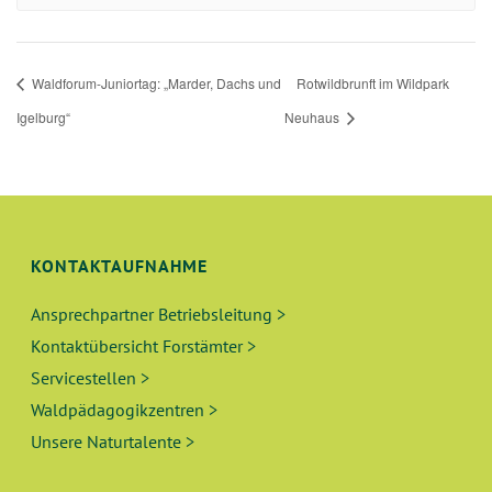
Waldforum-Juniortag: „Marder, Dachs und
Rotwildbrunft im Wildpark
Igelburg“
Neuhaus
KONTAKTAUFNAHME
Ansprechpartner Betriebsleitung >
Kontaktübersicht Forstämter >
Servicestellen >
Waldpädagogikzentren >
Unsere Naturtalente >