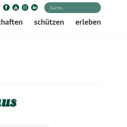
chaften
schützen
erleben
E
»
VERANSTALTUNGEN
»
HIRSCHBRUNFT IM WILDPARK NEUHAUS
aus