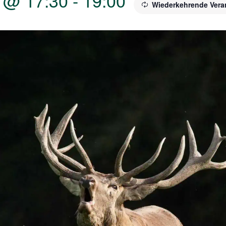
 @ 17:30
-
19:00
Wiederkehrende Vera