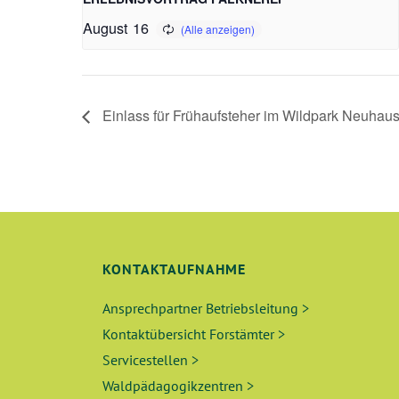
August 16
Einlass für Frühaufsteher im Wildpark Neuhau
KONTAKTAUFNAHME
Ansprechpartner Betriebsleitung >
Kontaktübersicht Forstämter >
Servicestellen >
Waldpädagogikzentren >