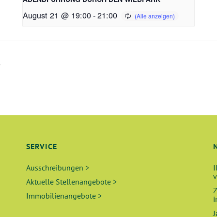
August 21 @ 19:00
-
21:00
s
SERVICE
Ausschreibungen >
I
v
Aktuelle Stellenangebote >
Z
Immobilienangebote >
i
J