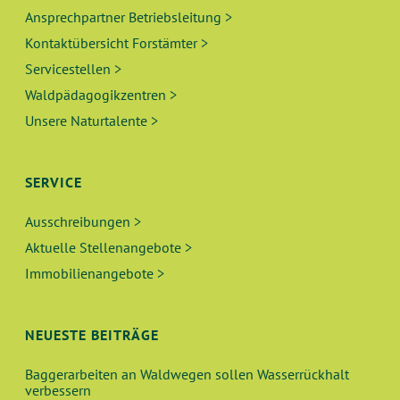
A
Ansprechpartner Betriebsleitung >
U
L
T
Kontaktübersicht Forstämter >
N
T
I
Servicestellen >
O
Waldpädagogikzentren >
D
U
Unsere Naturtalente >
N
A
N
N
G
SERVICE
S
E
Ausschreibungen >
Aktuelle Stellenangebote >
I
N
Immobilienangebote >
C
NEUESTE BEITRÄGE
H
Baggerarbeiten an Waldwegen sollen Wasserrückhalt
T
verbessern