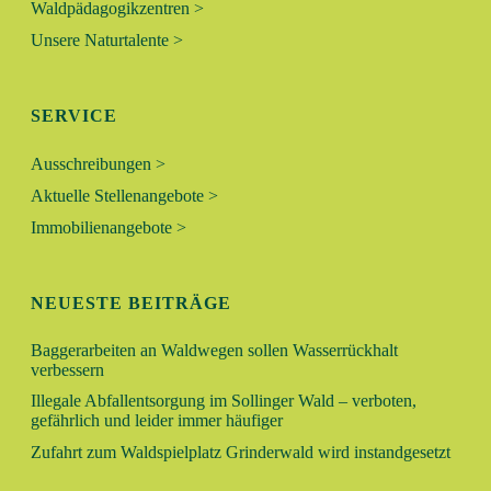
Waldpädagogikzentren >
A
U
Unsere Naturtalente >
T
N
I
SERVICE
O
D
N
Ausschreibungen >
A
Aktuelle Stellenangebote >
Immobilienangebote >
N
S
NEUESTE BEITRÄGE
I
Baggerarbeiten an Waldwegen sollen Wasserrückhalt
verbessern
C
Illegale Abfallentsorgung im Sollinger Wald – verboten,
gefährlich und leider immer häufiger
H
Zufahrt zum Waldspielplatz Grinderwald wird instandgesetzt
T