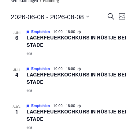
Veranstaltungen
Hamburg
2026-06-06
 - 
2026-08-08
V
V
Suche
Foto
E
Datum
E
Empfohlen
10:00
-
18:00
JUNI
auswählen.
R
6
LAGERFEUERKOCHKURS IN RÜSTJE BEI
R
A
STADE
N
€95
A
S
Empfohlen
10:00
-
18:00
N
JULI
T
4
LAGERFEUERKOCHKURS IN RÜSTJE BEI
STADE
A
S
€95
L
T
T
Empfohlen
10:00
-
18:00
AUG.
A
U
1
LAGERFEUERKOCHKURS IN RÜSTJE BEI
STADE
N
L
€95
G