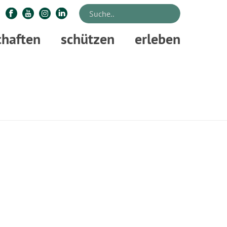
chaften
schützen
erleben
STARTSEITE
»
HIRSCH