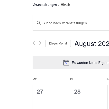
Veranstaltungen
Hirsch
V
Bitte
E
Schlüsselwort
eingeben.
R
August 20
Suche
Dieser Monat
nach
A
Datum
Veranstaltungen
wählen.
N
Es wurden keine Ergebni
Schlüsselwort.
S
K
MO.
DI.
M
T
0
0
27
28
A
A
V
V
L
L
E
E