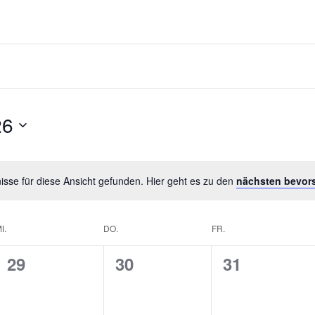
26
sse für diese Ansicht gefunden. Hier geht es zu den
nächsten bevor
I.
DO.
FR.
0
0
0
29
30
31
V
V
V
E
E
E