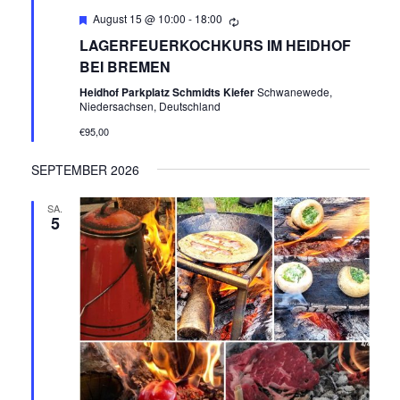
T
A
Empfohlen
August 15 @ 10:00
-
18:00
N
U
LAGERFEUERKOCHKURS IM HEIDHOF
S
BEI BREMEN
N
I
Heidhof Parkplatz Schmidts Kiefer
Schwanewede,
C
Niedersachsen, Deutschland
G
€95,00
H
E
T
SEPTEMBER 2026
N
E
SA.
N
5
S
-
U
N
A
C
V
H
I
E
G