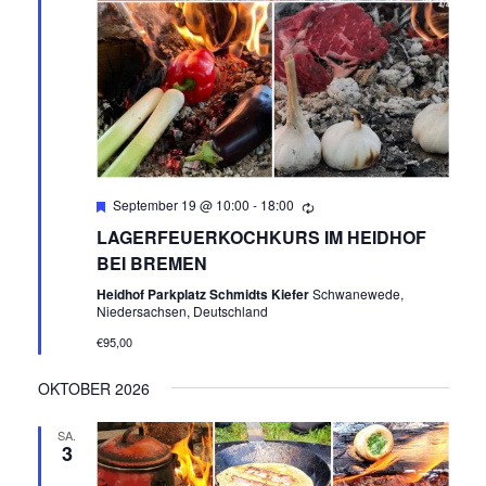
E
N
,
N
Empfohlen
September 19 @ 10:00
-
18:00
A
LAGERFEUERKOCHKURS IM HEIDHOF
V
BEI BREMEN
Heidhof Parkplatz Schmidts Kiefer
Schwanewede,
I
Niedersachsen, Deutschland
€95,00
G
OKTOBER 2026
A
SA.
T
3