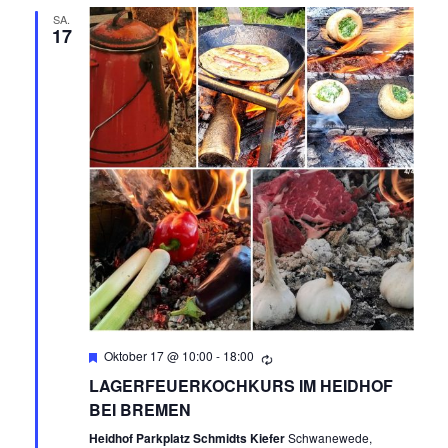
SA.
17
Empfohlen
Oktober 17 @ 10:00
-
18:00
LAGERFEUERKOCHKURS IM HEIDHOF
BEI BREMEN
Heidhof Parkplatz Schmidts Kiefer
Schwanewede,