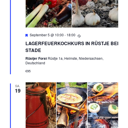
A
U
T
N
I
O
D
Empfohlen
September 5 @ 10:00
-
18:00
N
LAGERFEUERKOCHKURS IN RÜSTJE BEI
A
STADE
N
Rüstjer Forst
Rüstje 1a, Helmste, Niedersachsen,
Deutschland
S
€95
I
SA.
19
C
H
T