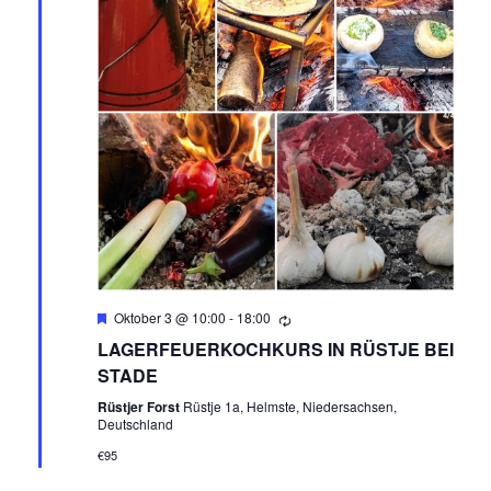
I
O
N
Empfohlen
Oktober 3 @ 10:00
-
18:00
LAGERFEUERKOCHKURS IN RÜSTJE BEI
STADE
Rüstjer Forst
Rüstje 1a, Helmste, Niedersachsen,
Deutschland
€95