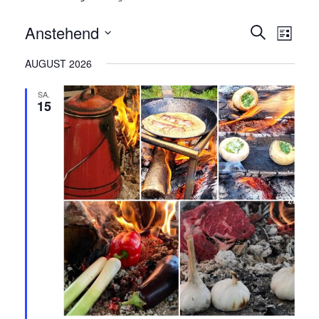
Anstehend
V
V
Suche
Liste
E
Datum
E
AUGUST 2026
R
wählen.
R
A
SA.
15
N
A
S
N
T
A
S
L
T
T
A
U
N
L
G