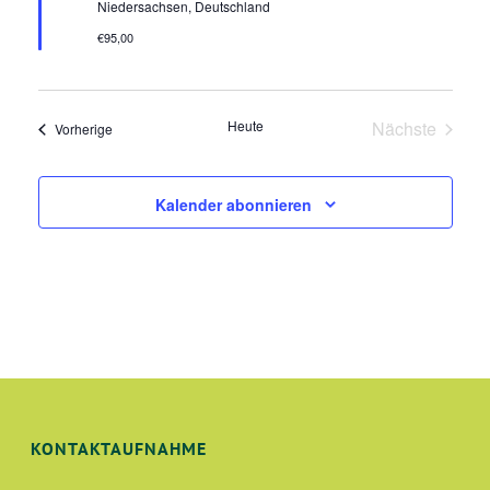
Niedersachsen, Deutschland
€95,00
Heute
Nächste
Veranstaltungen
Vorherige
Veranstalt
Kalender abonnieren
KONTAKTAUFNAHME