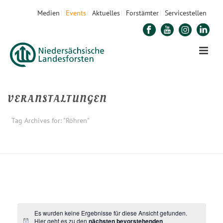
Medien
Events
Aktuelles
Forstämter
Servicestellen
VERANSTALTUNGEN
Tag Archives for: "Röhren"
STARTSEITE
»
RÖHREN
Es wurden keine Ergebnisse für diese Ansicht gefunden.
Hier geht es zu den
nächsten bevorstehenden