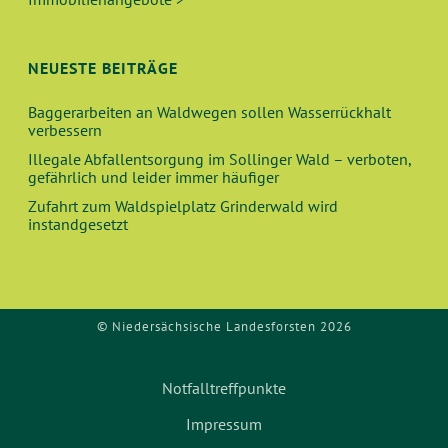
H
NEUESTE BEITRÄGE
T
Baggerarbeiten an Waldwegen sollen Wasserrückhalt
E
verbessern
N
Illegale Abfallentsorgung im Sollinger Wald – verboten,
gefährlich und leider immer häufiger
,
Zufahrt zum Waldspielplatz Grinderwald wird
instandgesetzt
N
A
© Niedersächsische Landesforsten 2026
V
I
Notfalltreffpunkte
G
Impressum