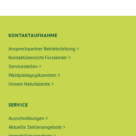
C
S
V
H
T
I
E
G
A
A
KONTAKTAUFNAHME
U
L
T
Ansprechpartner Betriebsleitung >
N
T
I
Kontaktübersicht Forstämter >
O
D
U
Servicestellen >
N
Waldpädagogikzentren >
A
N
Unsere Naturtalente >
N
G
S
E
SERVICE
I
N
Ausschreibungen >
Aktuelle Stellenangebote >
C
Immobilienangebote >