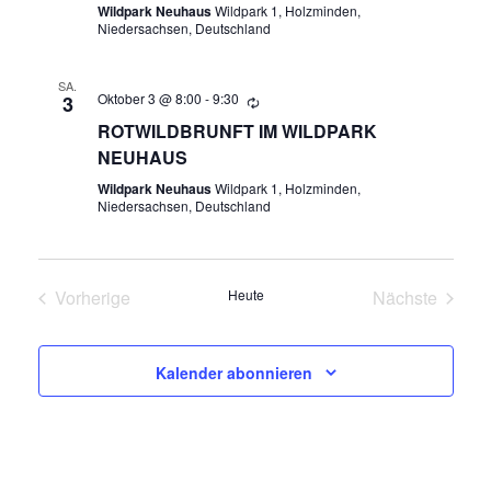
Wildpark Neuhaus
Wildpark 1, Holzminden,
A
U
Niedersachsen, Deutschland
T
N
I
SA.
Oktober 3 @ 8:00
-
9:30
3
O
D
ROTWILDBRUNFT IM WILDPARK
N
NEUHAUS
A
Wildpark Neuhaus
Wildpark 1, Holzminden,
Niedersachsen, Deutschland
N
S
Vorherige
Heute
Nächste
I
Veranstaltungen
Veranstalt
C
Kalender abonnieren
H
T