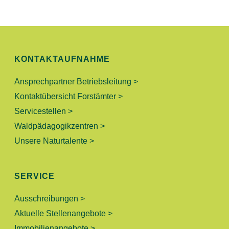
E
N
,
KONTAKTAUFNAHME
N
Ansprechpartner Betriebsleitung >
Kontaktübersicht Forstämter >
A
Servicestellen >
V
Waldpädagogikzentren >
Unsere Naturtalente >
I
G
SERVICE
A
Ausschreibungen >
T
Aktuelle Stellenangebote >
Immobilienangebote >