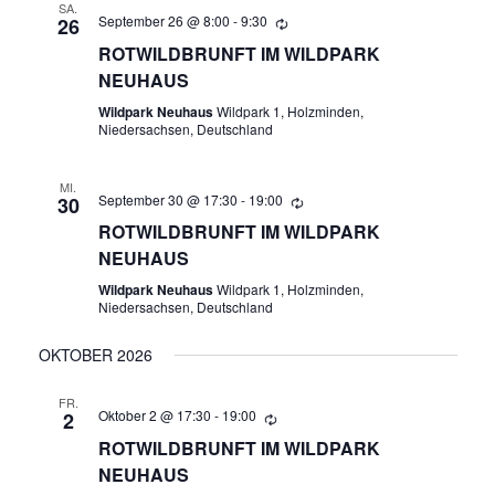
SA.
September 26 @ 8:00
-
9:30
26
N
U
ROTWILDBRUNFT IM WILDPARK
S
NEUHAUS
N
I
Wildpark Neuhaus
Wildpark 1, Holzminden,
Niedersachsen, Deutschland
C
G
H
E
MI.
September 30 @ 17:30
-
19:00
T
30
ROTWILDBRUNFT IM WILDPARK
N
E
NEUHAUS
N
S
Wildpark Neuhaus
Wildpark 1, Holzminden,
-
Niedersachsen, Deutschland
U
N
OKTOBER 2026
A
C
FR.
V
Oktober 2 @ 17:30
-
19:00
2
H
I
ROTWILDBRUNFT IM WILDPARK
NEUHAUS
E
G