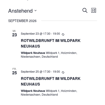
Anstehend
V
V
Suche
Liste
E
Datum
E
SEPTEMBER 2026
wählen.
R
R
MI.
A
September 23 @ 17:30
-
19:00
23
N
ROTWILDBRUNFT IM WILDPARK
A
NEUHAUS
S
N
Wildpark Neuhaus
Wildpark 1, Holzminden,
T
Niedersachsen, Deutschland
A
S
L
FR.
September 25 @ 17:30
-
19:00
T
25
T
ROTWILDBRUNFT IM WILDPARK
A
U
NEUHAUS
N
Wildpark Neuhaus
Wildpark 1, Holzminden,
L
Niedersachsen, Deutschland
G
T
A