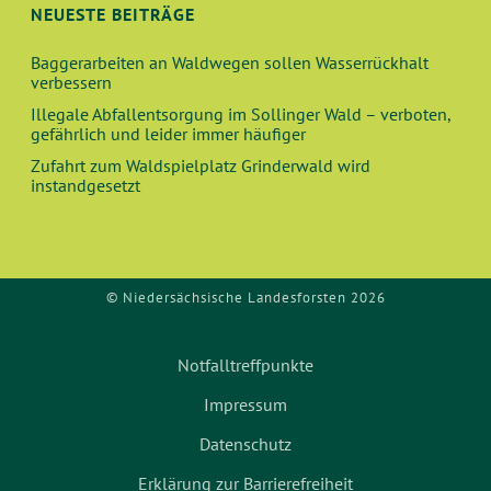
NEUESTE BEITRÄGE
Baggerarbeiten an Waldwegen sollen Wasserrückhalt
verbessern
Illegale Abfallentsorgung im Sollinger Wald – verboten,
gefährlich und leider immer häufiger
Zufahrt zum Waldspielplatz Grinderwald wird
instandgesetzt
© Niedersächsische Landesforsten 2026
Notfalltreffpunkte
Impressum
Datenschutz
Erklärung zur Barrierefreiheit