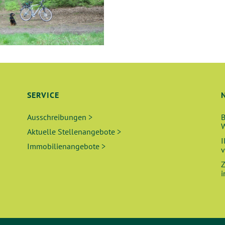
SERVICE
Ausschreibungen >
B
W
Aktuelle Stellenangebote >
I
Immobilienangebote >
v
Z
i