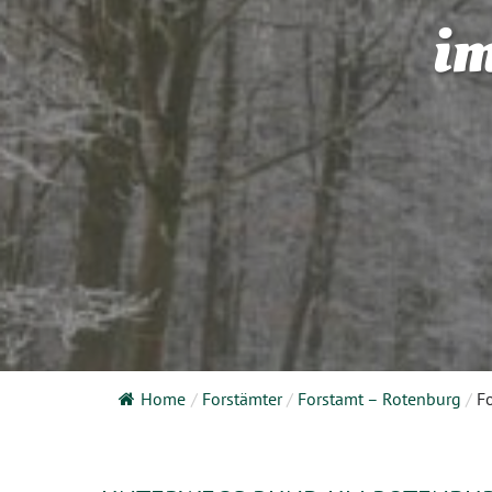
im
Home
/
Forstämter
/
Forstamt – Rotenburg
/
F