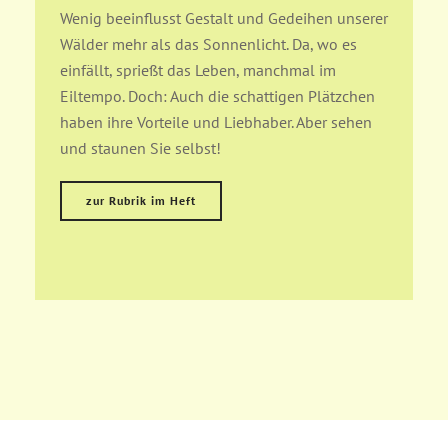
g
Wenig beeinflusst Gestalt und Gedeihen unserer
w
Wälder mehr als das Sonnenlicht. Da, wo es
N
einfällt, sprießt das Leben, manchmal im
S
Eiltempo. Doch: Auch die schattigen Plätzchen
d
haben ihre Vorteile und Liebhaber. Aber sehen
und staunen Sie selbst!
zur Rubrik im Heft