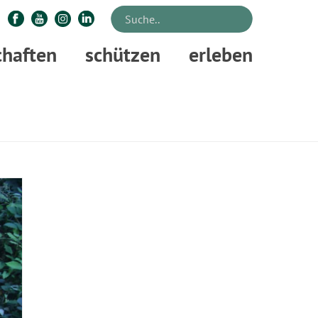
chaften
schützen
erleben
RTSEITE
»
REGIONALE PRESSEREGION SÜD
»
FORSTAMT NEUHAUS