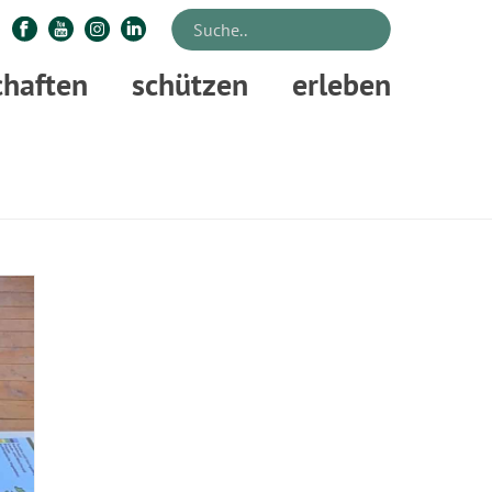
chaften
schützen
erleben
AGOGIK
»
WALDPÄDAGOGIKZENTREN
»
WPZ RUZ ANGEBOTE SEK 1