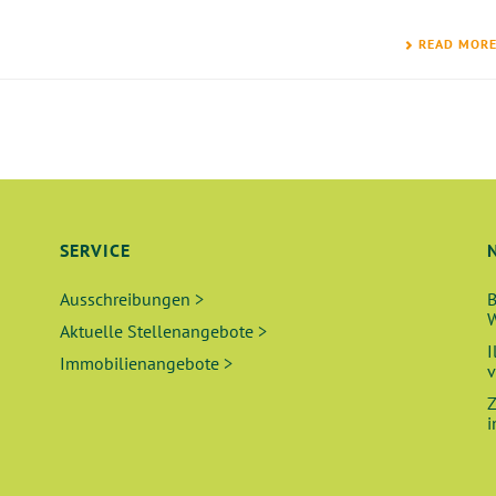
READ MOR
SERVICE
Ausschreibungen >
B
W
Aktuelle Stellenangebote >
I
Immobilienangebote >
v
Z
i