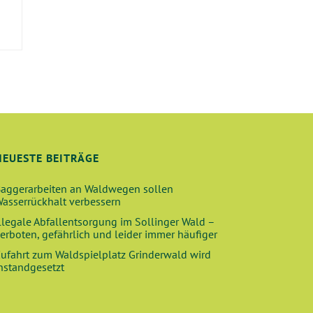
E
NEUESTE BEITRÄGE
aggerarbeiten an Waldwegen sollen
asserrückhalt verbessern
llegale Abfallentsorgung im Sollinger Wald –
erboten, gefährlich und leider immer häufiger
ufahrt zum Waldspielplatz Grinderwald wird
nstandgesetzt