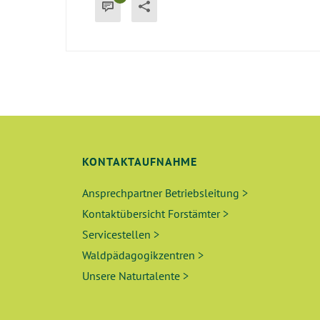
KONTAKTAUFNAHME
Ansprechpartner Betriebsleitung >
Kontaktübersicht Forstämter >
Servicestellen >
Waldpädagogikzentren >
Unsere Naturtalente >