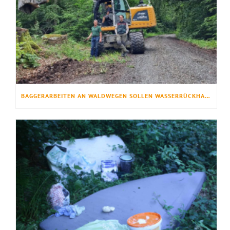
BAGGERARBEITEN AN WALDWEGEN SOLLEN WASSERRÜCKHALT VERBESSERN