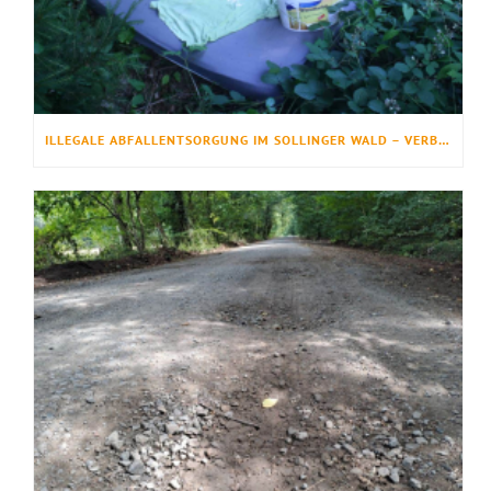
ILLEGALE ABFALLENTSORGUNG IM SOLLINGER WALD – VERBOTEN, GEFÄHRLICH UND LEIDER IMMER HÄUFIGER