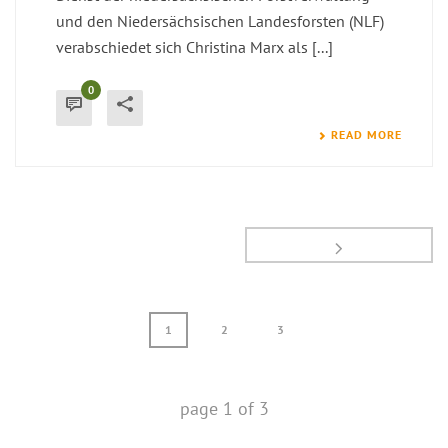
und den Niedersächsischen Landesforsten (NLF)
verabschiedet sich Christina Marx als [...]
0
READ MORE
1
2
3
page
1
of
3