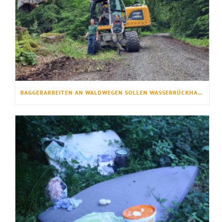
BAGGERARBEITEN AN WALDWEGEN SOLLEN WASSERRÜCKHALT VERBESSERN