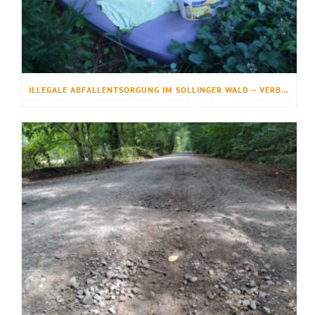
ILLEGALE ABFALLENTSORGUNG IM SOLLINGER WALD – VERBOTEN, GEFÄHRLICH UND LEIDER IMMER HÄUFIGER