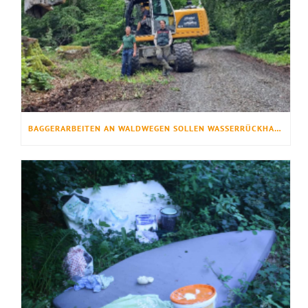
BAGGERARBEITEN AN WALDWEGEN SOLLEN WASSERRÜCKHALT VERBESSERN