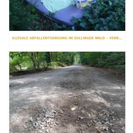
ILLEGALE ABFALLENTSORGUNG IM SOLLINGER WALD – VERBOTEN, GEFÄHRLICH UND LEIDER IMMER HÄUFIGER