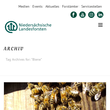
Medien
Events
Aktuelles
Forstämter
Servicestellen
ARCHIV
Tag Archives for: "Biene"
STARTSEITE
»
BIENE