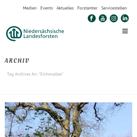
Medien
Events
Aktuelles
Forstämter
Servicestellen
ARCHIV
Tag Archives for: "Eichenallee"
STARTSEITE
»
EICHENALLEE