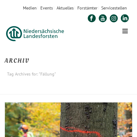
Medien
Events
Aktuelles
Forstämter
Servicestellen
ARCHIV
Tag Archives for: "Fällung"
STARTSEITE
»
FÄLLUNG