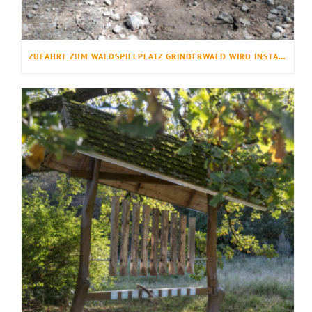
ZUFAHRT ZUM WALDSPIELPLATZ GRINDERWALD WIRD INSTANDGESETZT