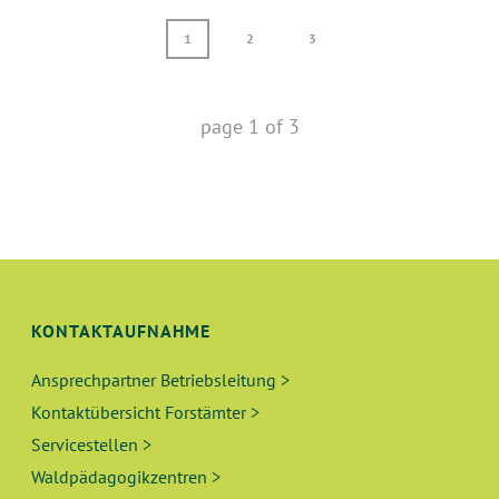
1
2
3
page
1
of
3
KONTAKTAUFNAHME
Ansprechpartner Betriebsleitung >
Kontaktübersicht Forstämter >
Servicestellen >
Waldpädagogikzentren >