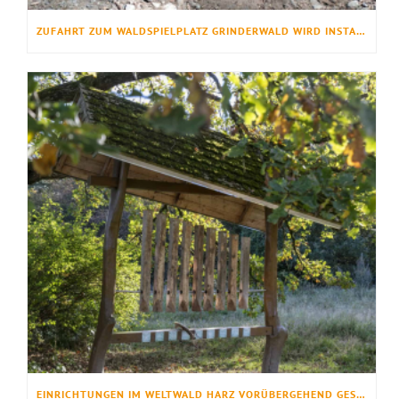
ZUFAHRT ZUM WALDSPIELPLATZ GRINDERWALD WIRD INSTANDGESETZT
EINRICHTUNGEN IM WELTWALD HARZ VORÜBERGEHEND GESPERRT