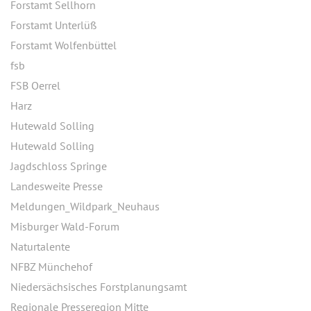
Forstamt Sellhorn
Forstamt Unterlüß
Forstamt Wolfenbüttel
fsb
FSB Oerrel
Harz
Hutewald Solling
Hutewald Solling
Jagdschloss Springe
Landesweite Presse
Meldungen_Wildpark_Neuhaus
Misburger Wald-Forum
Naturtalente
NFBZ Münchehof
Niedersächsisches Forstplanungsamt
Regionale Presseregion Mitte