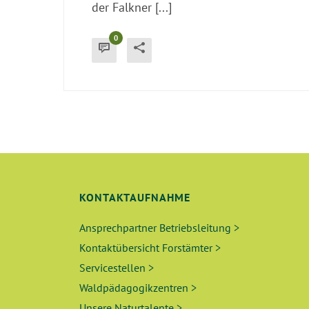
der Falkner [...]
0
KONTAKTAUFNAHME
Ansprechpartner Betriebsleitung >
Kontaktübersicht Forstämter >
Servicestellen >
Waldpädagogikzentren >
Unsere Naturtalente >