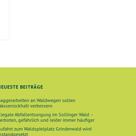
E
NEUESTE BEITRÄGE
aggerarbeiten an Waldwegen sollen
asserrückhalt verbessern
llegale Abfallentsorgung im Sollinger Wald –
erboten, gefährlich und leider immer häufiger
ufahrt zum Waldspielplatz Grinderwald wird
nstandgesetzt