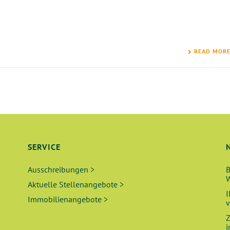
READ MOR
SERVICE
Ausschreibungen >
B
W
Aktuelle Stellenangebote >
I
Immobilienangebote >
v
Z
i