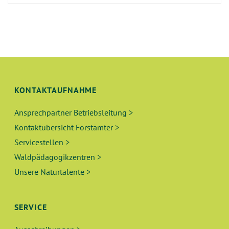
KONTAKTAUFNAHME
Ansprechpartner Betriebsleitung >
Kontaktübersicht Forstämter >
Servicestellen >
Waldpädagogikzentren >
Unsere Naturtalente >
SERVICE