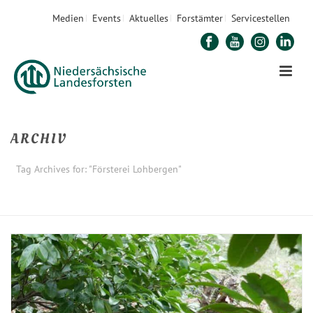
Medien
Events
Aktuelles
Forstämter
Servicestellen
ARCHIV
Tag Archives for: "Försterei Lohbergen"
STARTSEITE
»
FÖRSTEREI LOHBERGEN